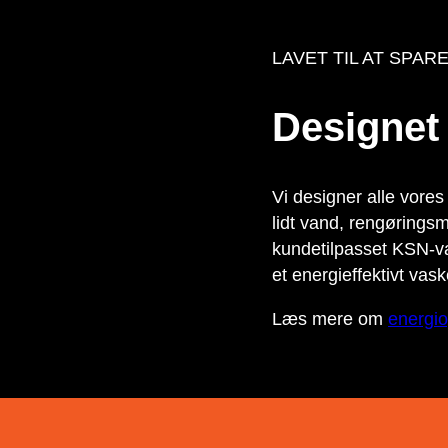
LAVET TIL AT SPAR
Designet t
Vi designer alle vore
lidt vand, rengøringsm
kundetilpasset KSN-va
et energieffektivt vas
Læs mere om
energio