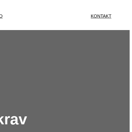
O
KONTAKT
krav